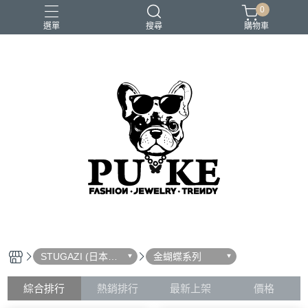
0
選單
搜尋
購物車
STUGAZI (日本設
金蝴蝶系列
計原裝飾品）
綜合排行
熱銷排行
最新上架
價格