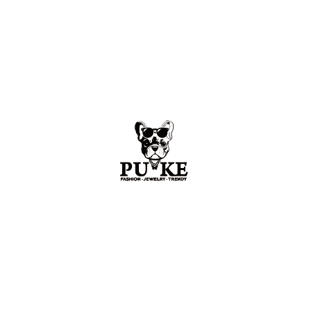
ZINZINO 食品與保養好物推薦
STUGAZI (日本設計原裝飾品）
I
（日本潮流板鞋）
CROSSXOVER（香港設計師原創品牌）
CUAH