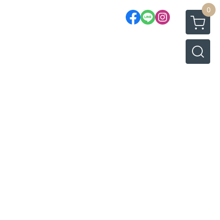
0
NFANTEY (香港設計師手錶品牌）
E（韓國韓版鈦金屬眼鏡品牌）