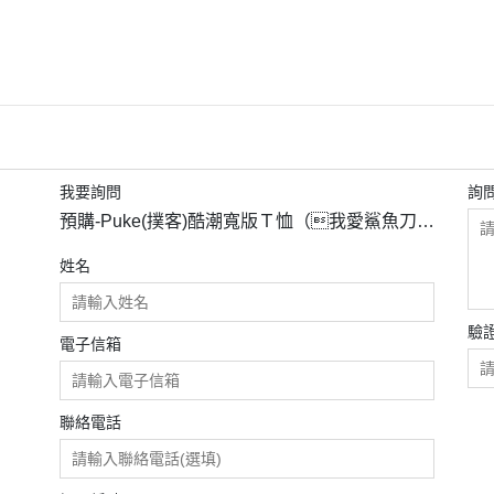
我要詢問
詢
預購-Puke(撲客)酷潮寬版Ｔ恤（我愛鯊魚刀玩
具）
姓名
驗
電子信箱
聯絡電話