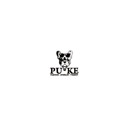
ZINZINO 食品與保養好物推薦
STUGAZI (日本設計原裝飾品）
I
（日本潮流板鞋）
CROSSXOVER（香港設計師原創品牌）
CUAH