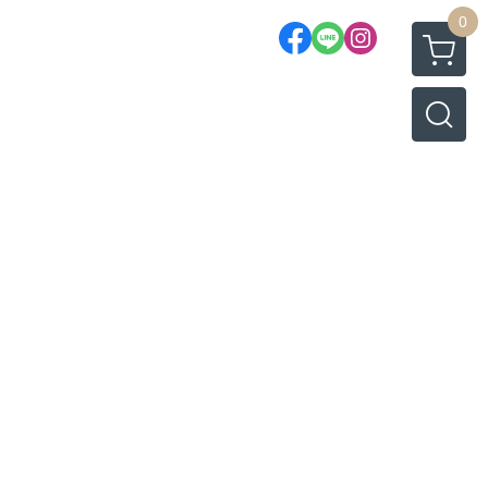
0
NFANTEY (香港設計師手錶品牌）
E（韓國韓版鈦金屬眼鏡品牌）